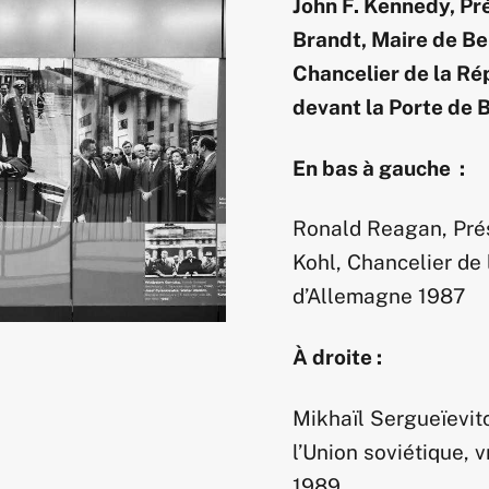
John F. Kennedy, Pr
Brandt, Maire de Be
Chancelier de la Ré
devant la Porte de
En bas à gauche :
Ronald Reagan, Prés
Kohl, Chancelier de
d’Allemagne 1987
À droite :
Mikhaïl Sergueïevit
l’Union soviétique, 
1989