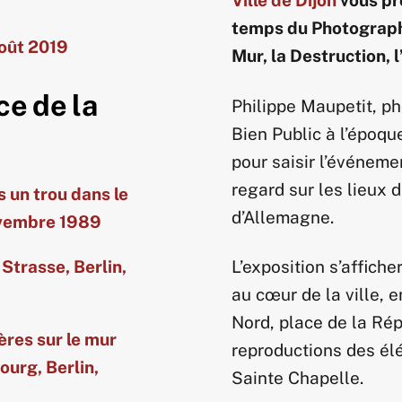
Ville de Dijon
vous pr
temps du Photographe
août 2019
Mur, la Destruction, 
ce de la
Philippe Maupetit, p
Bien Public à l’époqu
pour saisir l’événeme
regard sur les lieux d
 un trou dans le
d’Allemagne.
novembre 1989
Strasse, Berlin,
L’exposition s’affich
au cœur de la ville, 
Nord, place de la Rép
ères sur le mur
reproductions des él
ourg, Berlin,
Sainte Chapelle.