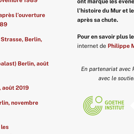
 novembre 1989
ont marqué les évén
l’histoire du Mur et l
après l’ouverture
après sa chute.
989
Pour en savoir plus 
Strasse, Berlin,
internet de
Philippe 
last) Berlin, août
En partenariat avec P
avec le soutie
n, août 2019
rlin, novembre
 les