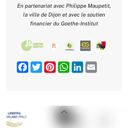
En partenariat avec Philippe Maupetit,
la ville de Dijon et avec le soutien
financier du Goethe-Institut
F
T
P
W
L
E
a
w
i
h
i
m
c
i
n
a
n
a
e
t
t
t
k
i
Back
b
t
e
s
e
l
To
Top
o
e
r
A
d