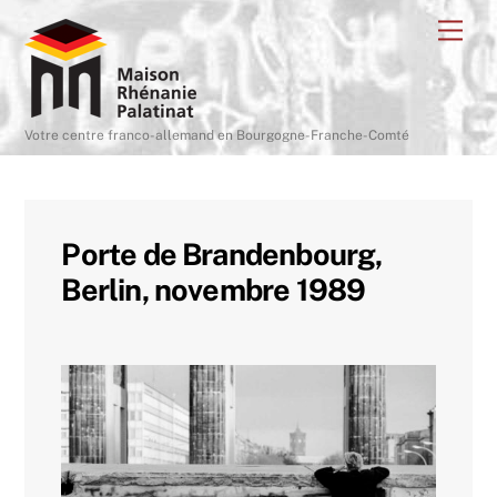
Skip
Me
to
content
Votre centre franco-allemand en Bourgogne-Franche-Comté
Porte de Brandenbourg,
Berlin, novembre 1989