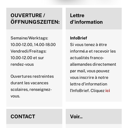
o
r
e
p
I
OUVERTURE /
Lettre
k
s
p
n
ÖFFNUNGSZEITEN:
d’information
t
Semaine/Werktags:
InfoBrief
10.00-12.00, 14.00-18.00
Si vous tenez à être
Vendredi/Freitags:
informé.e et recevoir les
10.00-12.00 et sur
actualités franco-
rendez-vous
allemandes directement
par mail, vous pouvez
Ouvertures restreintes
vous inscrire à notre
durant les vacances
lettre d’information
scolaires, renseignez-
l’InfoBrief. Cliquez
ici
vous.
CONTACT
Voir..