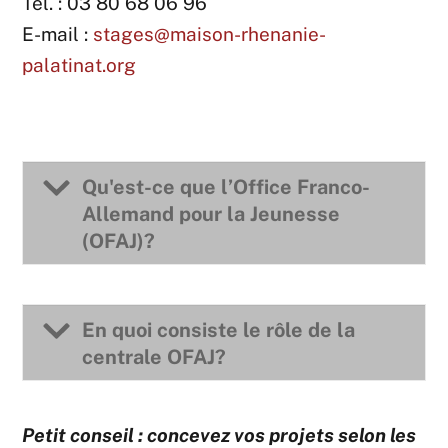
Tél. : 03 80 68 06 96
E-mail :
stages@maison-rhenanie-
palatinat.org
Qu'est-ce que l’Office Franco-
Allemand pour la Jeunesse
(OFAJ)?
En quoi consiste le rôle de la
centrale OFAJ?
Petit conseil : concevez vos projets selon les