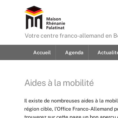
Skip
to
content
Votre centre franco-allemand en
Accueil
Agenda
Actualit
Demande de renseign
Aides à la mobilité
Il existe de nombreuses aides à la mobili
région cible, l’Office Franco-Allemand 
trouverez sur cette page un bon aperçu 