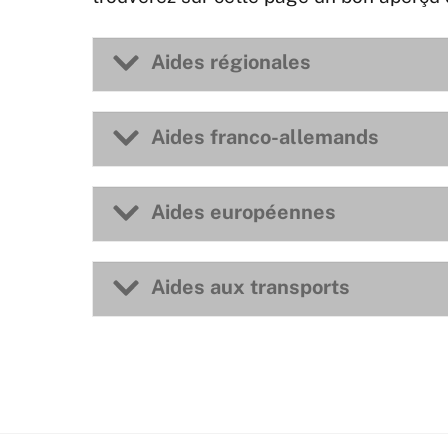
Aides régionales
Aides franco-allemands
Aides européennes
Aides aux transports