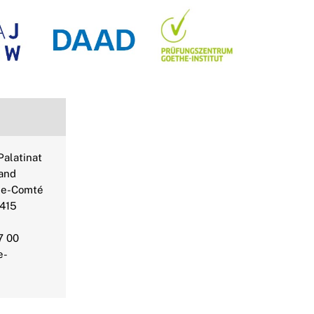
alatinat
and
he-Comté
2415
7 00
e-