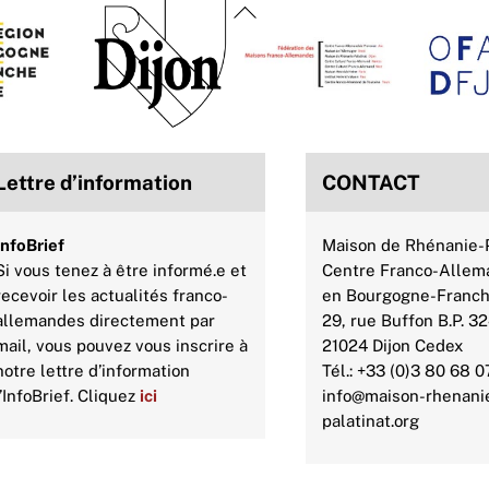
Back
To
Top
Lettre d’information
CONTACT
InfoBrief
Maison de Rhénanie-P
Si vous tenez à être informé.e et
Centre Franco-Allem
recevoir les actualités franco-
en Bourgogne-Franc
allemandes directement par
29, rue Buffon B.P. 3
mail, vous pouvez vous inscrire à
21024 Dijon Cedex
notre lettre d’information
Tél.: +33 (0)3 80 68 0
l’InfoBrief. Cliquez
ici
info@maison-rhenani
palatinat.org