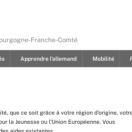
 Bourgogne-Franche-Comté
és
Apprendre l’allemand
Mobilité
ements
Cours individuels pour jeunes
‘Kindertreff’ hebdom
‘Kindernachmittage’ 4 après-midi thémat
mobiklasse.de en Bourgogne-Franche-Comté
‘Lese- & Schreibwerkstatt’ heb
té, que ce soit grâce à votre région d’origine, votr
pour la Jeunesse ou l’Union Européenne. Vous
des aides existantes.