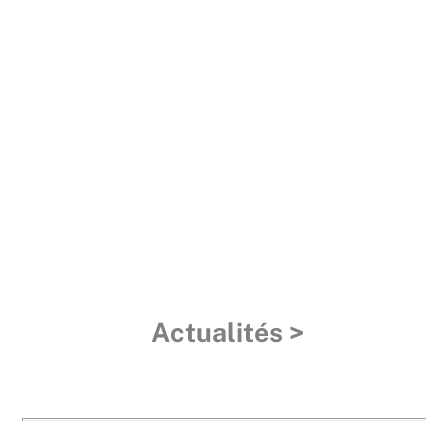
À partir du thème « Auf den Spuren der
Demokratie: es liegt an euch! » les
élèves des collèges et lycées de
Bourgogne-Franche-Comté et de
Rhénanie-Palatinat élaborent une
présentation orale d’une durée de 3
minutes maximum dans la langue du
partenaire.
Actualités >