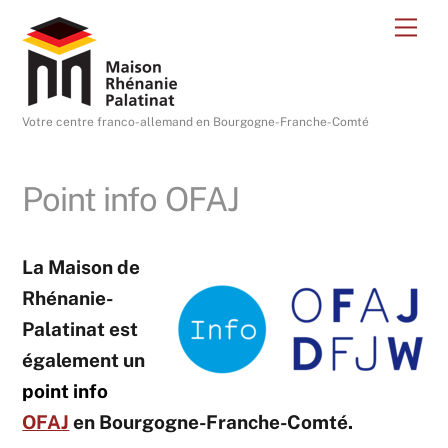
Skip
Me
to
content
Votre centre franco-allemand en Bourgogne-Franche-Comté
Point info OFAJ
La Maison de
Rhénanie-
Palatinat est
également un
point info
OFAJ
en Bourgogne-Franche-Comté.