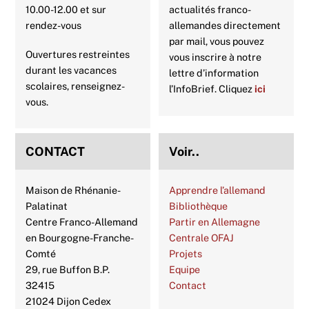
10.00-12.00 et sur
actualités franco-
rendez-vous
allemandes directement
par mail, vous pouvez
Ouvertures restreintes
vous inscrire à notre
durant les vacances
lettre d’information
scolaires, renseignez-
l’InfoBrief. Cliquez
ici
vous.
CONTACT
Voir..
Maison de Rhénanie-
Apprendre l’allemand
Palatinat
Bibliothèque
Centre Franco-Allemand
Partir en Allemagne
en Bourgogne-Franche-
Centrale OFAJ
Comté
Projets
29, rue Buffon B.P.
Equipe
32415
Contact
21024 Dijon Cedex