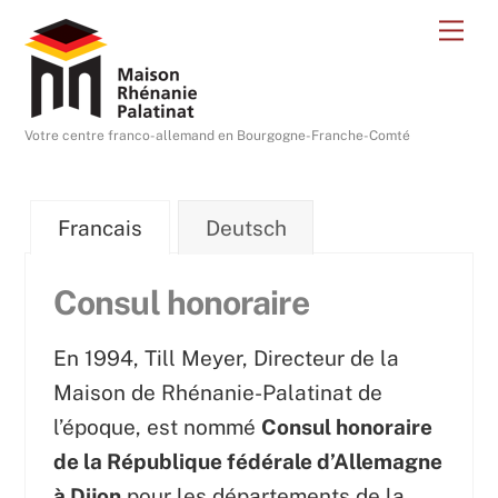
Skip
Me
to
content
Votre centre franco-allemand en Bourgogne-Franche-Comté
Francais
Deutsch
Consul honoraire
En 1994, Till Meyer, Directeur de la
Maison de Rhénanie-Palatinat de
l’époque, est nommé
Consul honoraire
de la République fédérale d’Allemagne
à Dijon
pour les départements de la