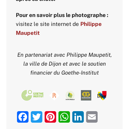
Pour en savoir plus le photographe :
visitez le site internet de
Philippe
Maupetit
En partenariat avec Philippe Maupetit,
la ville de Dijon et avec le soutien
financier du Goethe-Institut
F
T
P
W
L
E
a
w
i
h
i
m