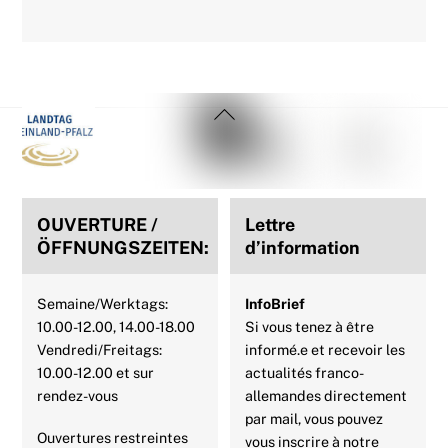
c
i
n
a
n
a
e
t
t
t
k
i
Back
b
t
e
s
e
l
To
Top
o
e
r
A
d
o
r
e
p
I
OUVERTURE /
Lettre
k
s
p
n
ÖFFNUNGSZEITEN:
d’information
t
Semaine/Werktags:
InfoBrief
10.00-12.00, 14.00-18.00
Si vous tenez à être
Vendredi/Freitags:
informé.e et recevoir les
10.00-12.00 et sur
actualités franco-
rendez-vous
allemandes directement
par mail, vous pouvez
Ouvertures restreintes
vous inscrire à notre