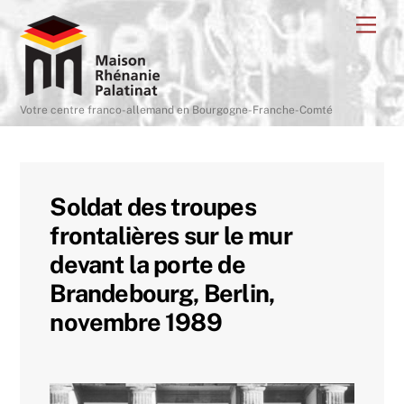
Skip
Me
to
content
Votre centre franco-allemand en Bourgogne-Franche-Comté
Soldat des troupes
frontalières sur le mur
devant la porte de
Brandebourg, Berlin,
novembre 1989