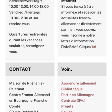
Semaine/Werktags:
InfoBrief
10.00-12.00, 14.00-18.00
Si vous tenez à être
Vendredi/Freitags:
informé.e et recevoir les
10.00-12.00 et sur
actualités franco-
rendez-vous
allemandes directement
par mail, vous pouvez
Ouvertures restreintes
vous inscrire à notre
durant les vacances
lettre d’information
scolaires, renseignez-
l’InfoBrief. Cliquez
ici
vous.
CONTACT
Voir..
Maison de Rhénanie-
Apprendre l’allemand
Palatinat
Bibliothèque
Centre Franco-Allemand
Partir en Allemagne
en Bourgogne-Franche-
Centrale OFAJ
Comté
Projets
29, rue Buffon B.P.
Equipe