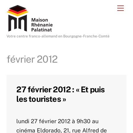
Skip
Me
to
content
Votre centre franco-allemand en Bourgogne-Franche-Comté
février 2012
27 février 2012 : « Et puis
les touristes »
Agenda 2012
lundi 27 février 2012 à 9h30 au
cinéma Eldorado, 21, rue Alfred de