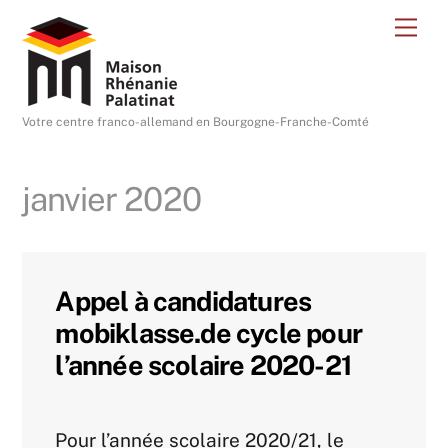
Skip
Me
to
content
Votre centre franco-allemand en Bourgogne-Franche-Comté
janvier 2020
Appel à candidatures
mobiklasse.de cycle pour
l’année scolaire 2020-21
Actualités-archive
Pour l’année scolaire 2020/21, le