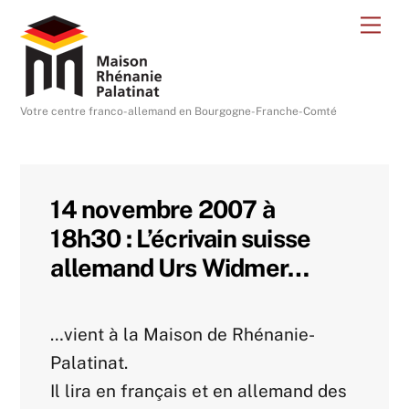
Skip
Me
to
content
Votre centre franco-allemand en Bourgogne-Franche-Comté
14 novembre 2007 à
18h30 : L’écrivain suisse
allemand Urs Widmer…
…vient à la Maison de Rhénanie-
Palatinat.
Il lira en français et en allemand des