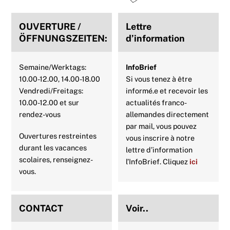
o
r
e
p
I
OUVERTURE /
Lettre
k
s
p
n
ÖFFNUNGSZEITEN:
d’information
t
Semaine/Werktags:
InfoBrief
10.00-12.00, 14.00-18.00
Si vous tenez à être
Vendredi/Freitags:
informé.e et recevoir les
10.00-12.00 et sur
actualités franco-
rendez-vous
allemandes directement
par mail, vous pouvez
Ouvertures restreintes
vous inscrire à notre
durant les vacances
lettre d’information
scolaires, renseignez-
l’InfoBrief. Cliquez
ici
vous.
CONTACT
Voir..