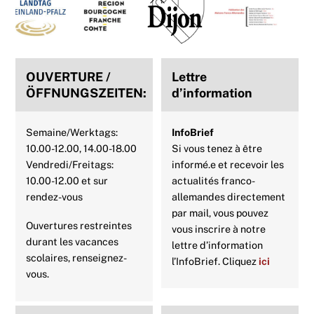
b
t
e
s
e
l
To
Top
o
e
r
A
d
o
r
e
p
I
OUVERTURE /
Lettre
k
s
p
n
ÖFFNUNGSZEITEN:
d’information
t
Semaine/Werktags:
InfoBrief
10.00-12.00, 14.00-18.00
Si vous tenez à être
Vendredi/Freitags:
informé.e et recevoir les
10.00-12.00 et sur
actualités franco-
rendez-vous
allemandes directement
par mail, vous pouvez
Ouvertures restreintes
vous inscrire à notre
durant les vacances
lettre d’information
scolaires, renseignez-
l’InfoBrief. Cliquez
ici
vous.