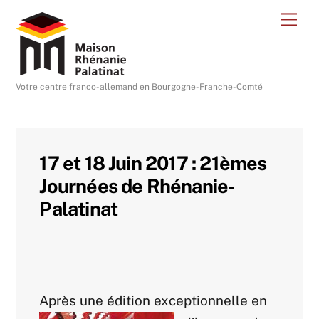
Skip
Me
to
content
Votre centre franco-allemand en Bourgogne-Franche-Comté
17 et 18 Juin 2017 : 21èmes
Journées de Rhénanie-
Palatinat
Après une édition exceptionnelle en