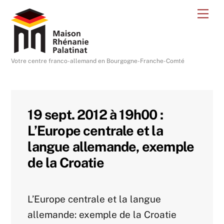
Skip
Me
to
content
Votre centre franco-allemand en Bourgogne-Franche-Comté
19 sept. 2012 à 19h00 :
L’Europe centrale et la
langue allemande, exemple
de la Croatie
L’Europe centrale et la langue
allemande: exemple de la Croatie