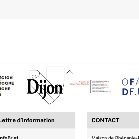
Back
To
Top
Lettre d’information
CONTACT
InfoBrief
Maison de Rhénanie-P