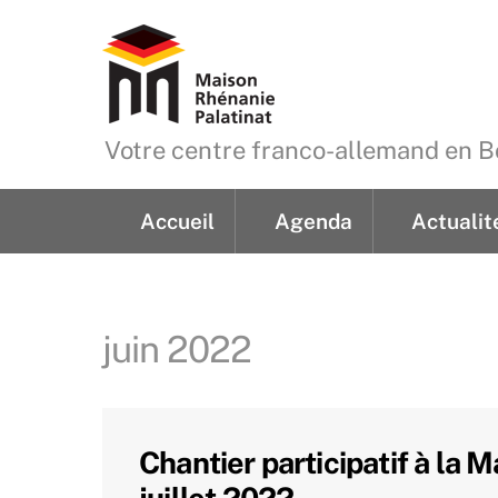
Skip
to
content
Votre centre franco-allemand en
Accueil
Agenda
Actualit
Demande de renseign
juin 2022
Chantier participatif à la
juillet 2022