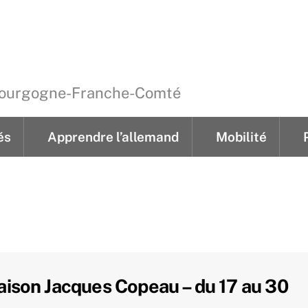
 Bourgogne-Franche-Comté
és
Apprendre l’allemand
Mobilité
ements
Cours individuels pour jeunes
‘Kindertreff’ hebdom
‘Kindernachmittage’ 4 après-midi thémat
mobiklasse.de en Bourgogne-Franche-Comté
‘Lese- & Schreibwerkstatt’ heb
 Maison Jacques Copeau – du 17 au 30