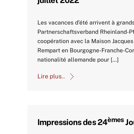
Actualités-archive
Les vacances d’été arrivent à grand
Partnerschaftsverband Rheinland-Pf
coopération avec la Maison Jacques
Rempart en Bourgogne-Franche-Comté
nationalité allemande pour […]
Lire plus..
èmes
Impressions des 24
Jo