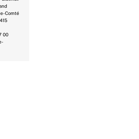
and
he-Comté
2415
7 00
e-