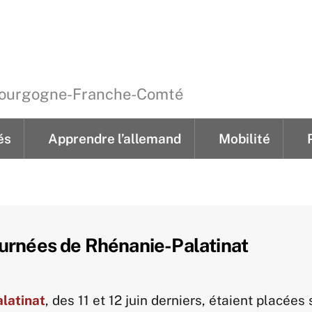
 Bourgogne-Franche-Comté
és
Apprendre l’allemand
Mobilité
ements
Cours individuels pour jeunes
‘Kindertreff’ hebdom
‘Kindernachmittage’ 4 après-midi thémat
mobiklasse.de en Bourgogne-Franche-Comté
‘Lese- & Schreibwerkstatt’ heb
urnées de Rhénanie-Palatinat
latinat
, des 11 et 12 juin derniers, étaient placées