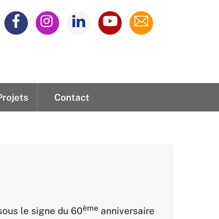
Projets
Contact
adaire
iques
domadaire
ème
 sous le signe du 60
anniversaire