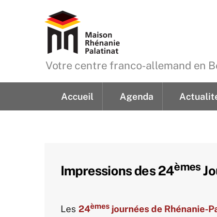
Skip
to
content
Votre centre franco-allemand en
Accueil
Agenda
Actualit
Demande de renseign
èmes
Impressions des 24
Jo
èmes
Les
24
journées de Rhénanie-Pa