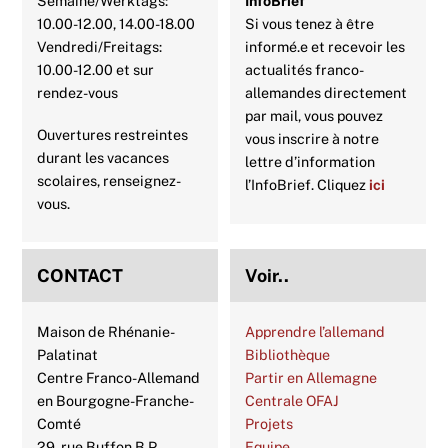
Semaine/Werktags:
InfoBrief
10.00-12.00, 14.00-18.00
Si vous tenez à être
Vendredi/Freitags:
informé.e et recevoir les
10.00-12.00 et sur
actualités franco-
rendez-vous
allemandes directement
par mail, vous pouvez
Ouvertures restreintes
vous inscrire à notre
durant les vacances
lettre d’information
scolaires, renseignez-
l’InfoBrief. Cliquez
ici
vous.
CONTACT
Voir..
Maison de Rhénanie-
Apprendre l’allemand
Palatinat
Bibliothèque
Centre Franco-Allemand
Partir en Allemagne
en Bourgogne-Franche-
Centrale OFAJ
Comté
Projets
29, rue Buffon B.P.
Equipe