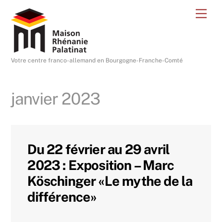
Skip
Me
to
content
Votre centre franco-allemand en Bourgogne-Franche-Comté
janvier 2023
Du 22 février au 29 avril
2023 : Exposition – Marc
Köschinger «Le mythe de la
différence»