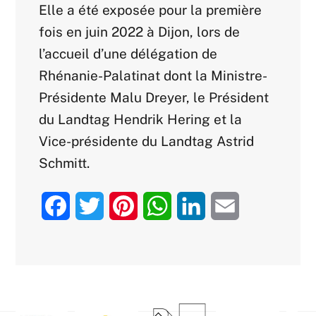
Elle a été exposée pour la première
fois en juin 2022 à Dijon, lors de
l’accueil d’une délégation de
Rhénanie-Palatinat dont la Ministre-
Présidente Malu Dreyer, le Président
du Landtag Hendrik Hering et la
Vice-présidente du Landtag Astrid
Schmitt.
F
T
P
W
L
E
a
w
i
h
i
m
c
i
n
a
n
a
e
t
t
t
k
i
Back