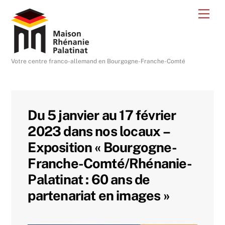
Skip
Me
to
content
Votre centre franco-allemand en Bourgogne-Franche-Comté
Du 5 janvier au 17 février
2023 dans nos locaux –
Exposition « Bourgogne-
Franche-Comté/Rhénanie-
Palatinat : 60 ans de
partenariat en images »