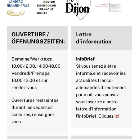
b
t
e
s
e
l
To
Top
o
e
r
A
d
o
r
e
p
I
OUVERTURE /
Lettre
k
s
p
n
ÖFFNUNGSZEITEN:
d’information
t
Semaine/Werktags:
InfoBrief
10.00-12.00, 14.00-18.00
Si vous tenez à être
Vendredi/Freitags:
informé.e et recevoir les
10.00-12.00 et sur
actualités franco-
rendez-vous
allemandes directement
par mail, vous pouvez
Ouvertures restreintes
vous inscrire à notre
durant les vacances
lettre d’information
scolaires, renseignez-
l’InfoBrief. Cliquez
ici
vous.