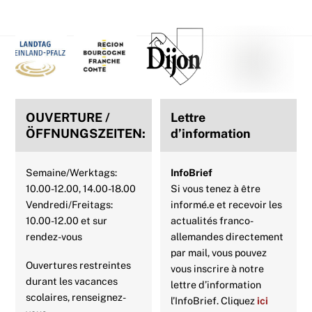
e
t
t
t
k
i
Back
b
t
e
s
e
l
To
Top
o
e
r
A
d
o
r
e
p
I
OUVERTURE /
Lettre
k
s
p
n
ÖFFNUNGSZEITEN:
d’information
t
Semaine/Werktags:
InfoBrief
10.00-12.00, 14.00-18.00
Si vous tenez à être
Vendredi/Freitags:
informé.e et recevoir les
10.00-12.00 et sur
actualités franco-
rendez-vous
allemandes directement
par mail, vous pouvez
Ouvertures restreintes
vous inscrire à notre
durant les vacances
lettre d’information
scolaires, renseignez-
l’InfoBrief. Cliquez
ici