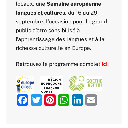
locaux, une
Semaine européenne
langues et cultures
, du 16 au 29
septembre. L’occasion pour le grand
public d’être sensibilisé à
l’apprentissage des langues et à la
richesse culturelle en Europe.
Retrouvez le programme complet
ici
.
F
T
P
W
L
E
a
w
i
h
i
m
c
i
n
a
n
a