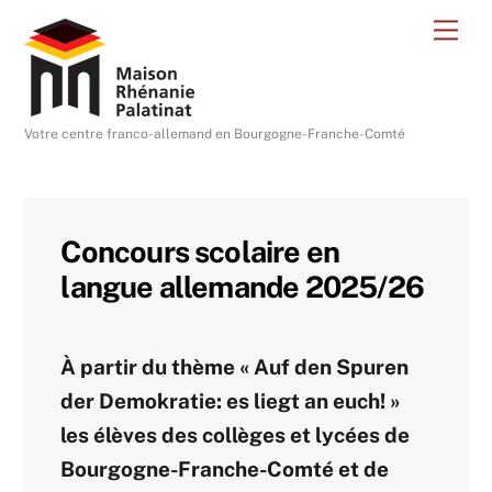
Skip
Me
to
content
Votre centre franco-allemand en Bourgogne-Franche-Comté
Concours scolaire en
langue allemande 2025/26
À partir du thème «
Auf den Spuren
der Demokratie: es liegt an euch!
»
les élèves des collèges et lycées de
Bourgogne-Franche-Comté et de