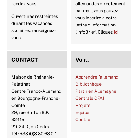
rendez-vous
allemandes directement
par mail, vous pouvez
Ouvertures restreintes
vous inscrire à notre
durant les vacances
lettre d’information
scolaires, renseignez-
l’InfoBrief. Cliquez
ici
vous.
CONTACT
Voir..
Maison de Rhénanie-
Apprendre l’allemand
Palatinat
Bibliothèque
Centre Franco-Allemand
Partir en Allemagne
en Bourgogne-Franche-
Centrale OFAJ
Comté
Projets
29, rue Buffon B.P.
Equipe
32415
Contact
21024 Dijon Cedex
Tél.: +33 (0)3 80 68 07