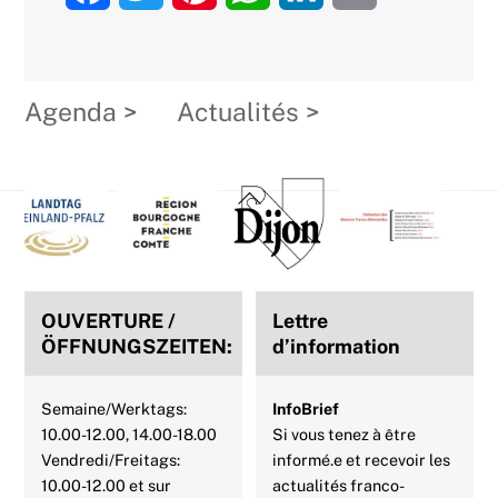
a
w
i
h
i
m
c
i
n
a
n
a
Agenda >
Actualités >
e
t
t
t
k
i
b
t
e
s
e
l
Back
o
e
r
A
d
To
Top
o
r
e
p
I
k
s
p
n
OUVERTURE /
Lettre
t
ÖFFNUNGSZEITEN:
d’information
Semaine/Werktags:
InfoBrief
10.00-12.00, 14.00-18.00
Si vous tenez à être
Vendredi/Freitags:
informé.e et recevoir les
10.00-12.00 et sur
actualités franco-