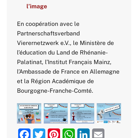
l’image
En coopération avec le
Partnerschaftsverband
Vierernetzwerk e.V., le Ministère de
l’éducation du Land de Rhénanie-
Palatinat, l’Institut Français Mainz,
l’Ambassade de France en Allemagne
et la Région Académique de
Bourgogne-Franche-Comté.
F
T
P
W
L
E