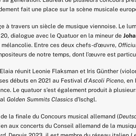
apidement fait une place sur la scène musicale euro
ge à travers un siècle de musique viennoise. Le lu
s 20, dialogue avec le Quatuor en la mineur de
Joh
e mélancolie. Entre ces deux chefs-d’œuvre,
Offici
ositeurs de notre temps, dont l’œuvre est partic
laia réunit Leonie Flaksman et Iris Günther (violon
t ses débuts en 2021 au Festival d’
Ascoli Piceno
, en 
ce. Le quatuor s’est également produit à plusieur
val
Golden Summits Classics
d’Ischgl.
 de la finale du Concours musical allemand (
Deuts
ien aux concerts du Conseil allemand de la musiqu
rd
. Depuis 2023, il est membre du réseau italien
Le