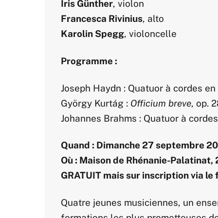
Iris Günther
, violon
Francesca Rivinius
, alto
Karolin Spegg
, violoncelle
Programme :
Joseph Haydn : Quatuor à cordes en 
György Kurtág :
Officium breve
, op. 
Johannes Brahms : Quatuor à cordes 
Quand : Dimanche 27 septembre 20
Où : Maison de Rhénanie-Palatinat, 
GRATUIT mais sur inscription via le 
Quatre jeunes musiciennes, un ense
formations les plus prometteuses de