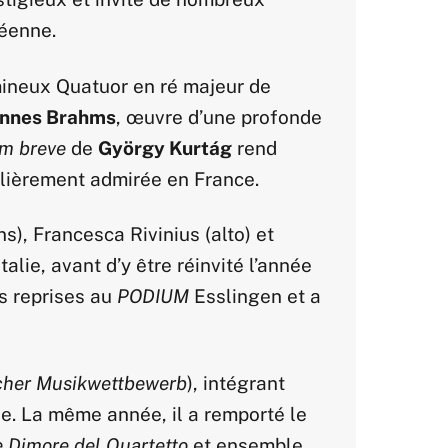
péenne.
mineux Quatuor en ré majeur de
annes Brahms
, œuvre d’une profonde
um breve
de
György Kurtág
rend
ulièrement admirée en France.
s), Francesca Rivinius (alto) et
Italie, avant d’y être réinvité l’année
s reprises au
PODIUM
Esslingen et a
cher Musikwettbewerb
), intégrant
e. La même année, il a remporté le
 Dimore del Quartetto
et ensemble