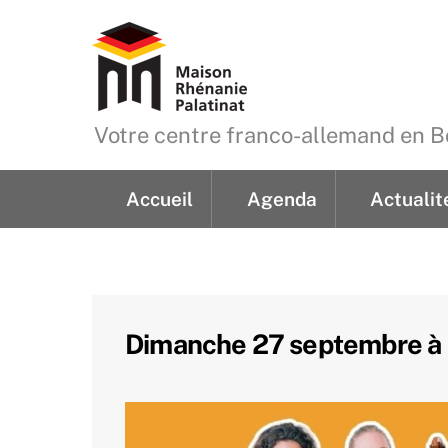
Skip
to
content
Votre centre franco-allemand en
Accueil
Agenda
Actualit
Demande de renseign
Dimanche 27 septembre à 1