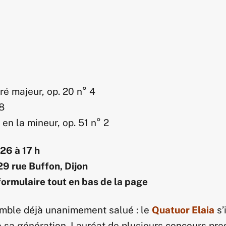
ré majeur, op. 20 n° 4
28
en la mineur, op. 51 n° 2
26 à 17 h
29 rue Buffon, Dijon
formulaire tout en bas de la page
mble déjà unanimement salué : le
Quatuor Elaia
s’
 sa génération. Lauréat de plusieurs concours pre