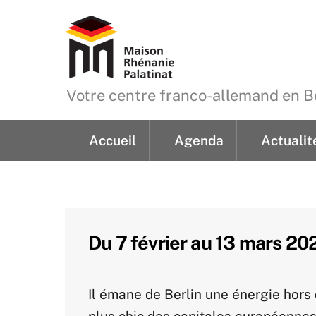
Skip
to
content
Votre centre franco-allemand en
Accueil
Agenda
Actualit
Demande de renseign
Du 7 février au 13 mars 2020
Il émane de Berlin une énergie hors 
plus chic des capitales européennes.