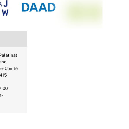
alatinat
and
he-Comté
2415
7 00
e-