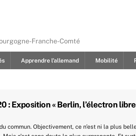
 Bourgogne-Franche-Comté
és
Apprendre l’allemand
Mobilité
ements
Cours individuels pour jeunes
‘Kindertreff’ hebdom
‘Kindernachmittage’ 4 après-midi thémat
mobiklasse.de en Bourgogne-Franche-Comté
‘Lese- & Schreibwerkstatt’ heb
 : Exposition « Berlin, l’électron libre
du commun. Objectivement, ce n’est ni la plus belle,
 Mais c’est sans doute la plus surprenante. Et surto