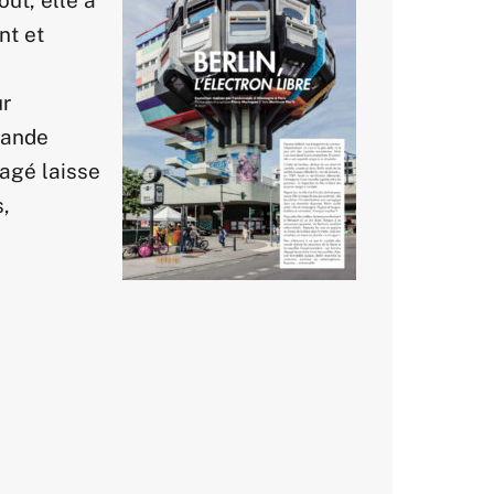
nt et
ur
mande
gagé laisse
s,