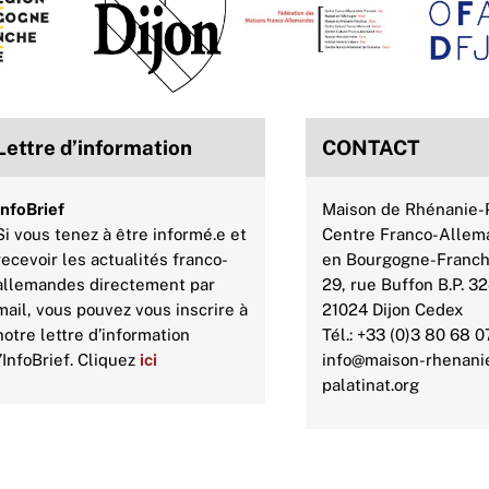
Top
Lettre d’information
CONTACT
InfoBrief
Maison de Rhénanie-P
Si vous tenez à être informé.e et
Centre Franco-Allem
recevoir les actualités franco-
en Bourgogne-Franc
allemandes directement par
29, rue Buffon B.P. 3
mail, vous pouvez vous inscrire à
21024 Dijon Cedex
notre lettre d’information
Tél.: +33 (0)3 80 68 0
l’InfoBrief. Cliquez
ici
info@maison-rhenani
palatinat.org