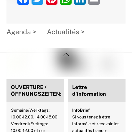
a
w
i
h
i
m
c
i
n
a
n
a
Agenda >
Actualités >
e
t
t
t
k
i
b
t
e
s
e
l
Back
o
e
r
A
d
To
Top
o
r
e
p
I
k
s
p
n
OUVERTURE /
Lettre
t
ÖFFNUNGSZEITEN:
d’information
Semaine/Werktags:
InfoBrief
10.00-12.00, 14.00-18.00
Si vous tenez à être
Vendredi/Freitags:
informé.e et recevoir les
10.00-12.00 et sur
actualités franco-