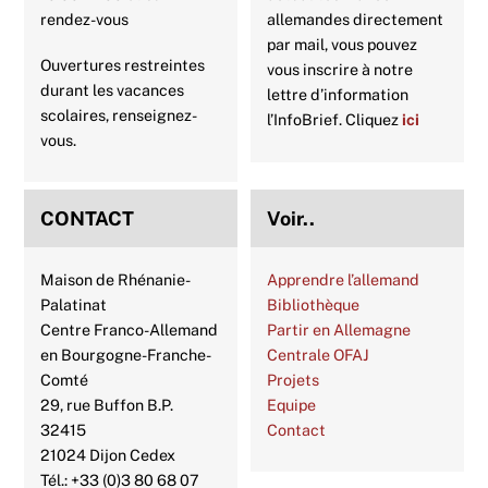
rendez-vous
allemandes directement
par mail, vous pouvez
Ouvertures restreintes
vous inscrire à notre
durant les vacances
lettre d’information
scolaires, renseignez-
l’InfoBrief. Cliquez
ici
vous.
CONTACT
Voir..
Maison de Rhénanie-
Apprendre l’allemand
Palatinat
Bibliothèque
Centre Franco-Allemand
Partir en Allemagne
en Bourgogne-Franche-
Centrale OFAJ
Comté
Projets
29, rue Buffon B.P.
Equipe
32415
Contact
21024 Dijon Cedex
Tél.: +33 (0)3 80 68 07