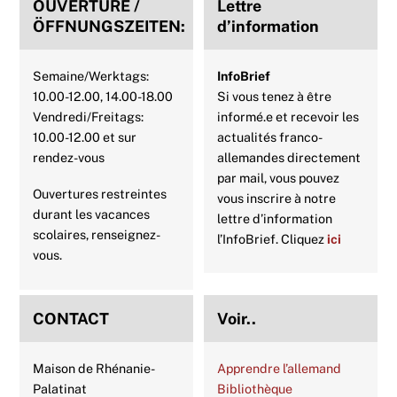
OUVERTURE /
Lettre
k
s
p
n
ÖFFNUNGSZEITEN:
d’information
t
Semaine/Werktags:
InfoBrief
10.00-12.00, 14.00-18.00
Si vous tenez à être
Vendredi/Freitags:
informé.e et recevoir les
10.00-12.00 et sur
actualités franco-
rendez-vous
allemandes directement
par mail, vous pouvez
Ouvertures restreintes
vous inscrire à notre
durant les vacances
lettre d’information
scolaires, renseignez-
l’InfoBrief. Cliquez
ici
vous.
CONTACT
Voir..
Maison de Rhénanie-
Apprendre l’allemand
Palatinat
Bibliothèque