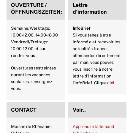
OUVERTURE /
Lettre
k
s
p
n
ÖFFNUNGSZEITEN:
d’information
t
Semaine/Werktags:
InfoBrief
10.00-12.00, 14.00-18.00
Si vous tenez à être
Vendredi/Freitags:
informé.e et recevoir les
10.00-12.00 et sur
actualités franco-
rendez-vous
allemandes directement
par mail, vous pouvez
Ouvertures restreintes
vous inscrire à notre
durant les vacances
lettre d’information
scolaires, renseignez-
l’InfoBrief. Cliquez
ici
vous.
CONTACT
Voir..
Maison de Rhénanie-
Apprendre l’allemand