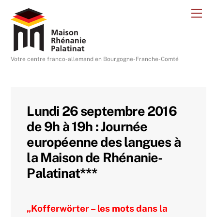
Skip
Me
to
content
Votre centre franco-allemand en Bourgogne-Franche-Comté
Lundi 26 septembre 2016
de 9h à 19h : Journée
européenne des langues à
la Maison de Rhénanie-
Palatinat***
„Kofferwörter – les mots dans la