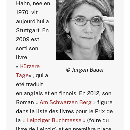
Hahn, née en
1970, vit
aujourd’hui à
Stuttgart. En
2009 est
sorti son
livre
«
Kürzere
© Jürgen Bauer
Tage
« , qui a
été traduit
en anglais et en finnois. En 2012, son
Roman «
Am Schwarzen Berg
» figure
dans la liste des livres pour le Prix de
la «
Leipziger Buchmesse
» (foire du
livre de Leipzig) et en première place