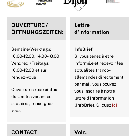
Top
o
e
r
A
d
o
r
e
p
I
OUVERTURE /
Lettre
k
s
p
n
ÖFFNUNGSZEITEN:
d’information
t
Semaine/Werktags:
InfoBrief
10.00-12.00, 14.00-18.00
Si vous tenez à être
Vendredi/Freitags:
informé.e et recevoir les
10.00-12.00 et sur
actualités franco-
rendez-vous
allemandes directement
par mail, vous pouvez
Ouvertures restreintes
vous inscrire à notre
durant les vacances
lettre d’information
scolaires, renseignez-
l’InfoBrief. Cliquez
ici
vous.
CONTACT
Voir..