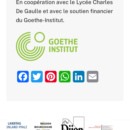
En coopération avec le Lycée Charles
De Gaulle et avec le soutien financier
du Goethe-Institut.
F
T
P
W
L
E
a
w
i
h
i
m
c
i
n
a
n
a
e
t
t
t
k
i
Back
b
t
e
s
e
l
To