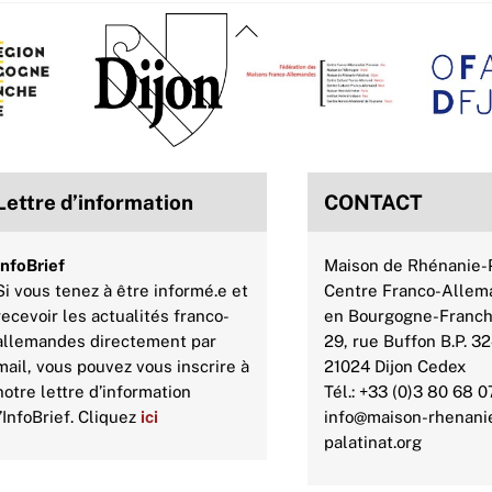
Back
To
Top
Lettre d’information
CONTACT
InfoBrief
Maison de Rhénanie-P
Si vous tenez à être informé.e et
Centre Franco-Allem
recevoir les actualités franco-
en Bourgogne-Franc
allemandes directement par
29, rue Buffon B.P. 3
mail, vous pouvez vous inscrire à
21024 Dijon Cedex
notre lettre d’information
Tél.: +33 (0)3 80 68 0
l’InfoBrief. Cliquez
ici
info@maison-rhenani
palatinat.org