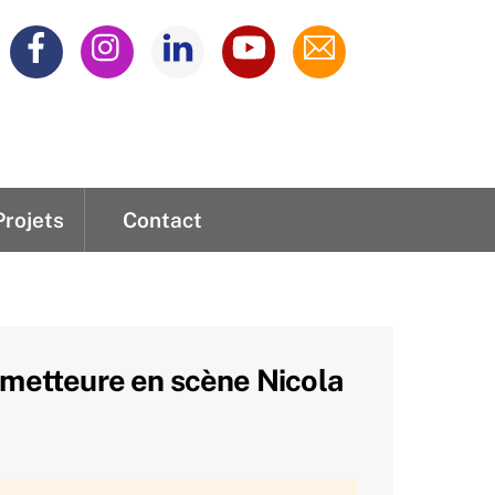
Projets
Contact
adaire
iques
domadaire
 metteure en scène Nicola