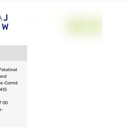
alatinat
and
he-Comté
2415
7 00
e-