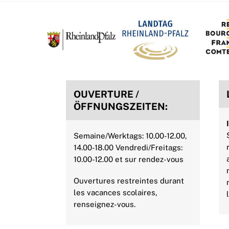
o
e
r
A
d
o
r
e
p
I
k
s
p
n
t
OUVERTURE /
ÖFFNUNGSZEITEN:
Semaine/Werktags: 10.00-12.00,
14.00-18.00 Vendredi/Freitags:
10.00-12.00 et sur rendez-vous
Ouvertures restreintes durant
les vacances scolaires,
renseignez-vous.