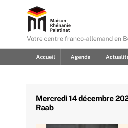
Skip
to
content
Votre centre franco-allemand en
Accueil
Agenda
Actualit
Demande de renseign
Mercredi 14 décembre 2022
Raab