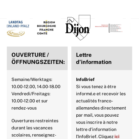
e
t
t
t
k
i
Back
b
t
e
s
e
l
To
Top
o
e
r
A
d
o
r
e
p
I
OUVERTURE /
Lettre
k
s
p
n
ÖFFNUNGSZEITEN:
d’information
t
Semaine/Werktags:
InfoBrief
10.00-12.00, 14.00-18.00
Si vous tenez à être
Vendredi/Freitags:
informé.e et recevoir les
10.00-12.00 et sur
actualités franco-
rendez-vous
allemandes directement
par mail, vous pouvez
Ouvertures restreintes
vous inscrire à notre
durant les vacances
lettre d’information
scolaires, renseignez-
l’InfoBrief. Cliquez
ici