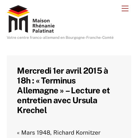
Skip
Me
to
content
Votre centre franco-allemand en Bourgogne-Franche-Comté
Mercredi 1er avril 2015 à
18h : « Terminus
Allemagne » – Lecture et
entretien avec Ursula
Krechel
« Mars 1948, Richard Kornitzer