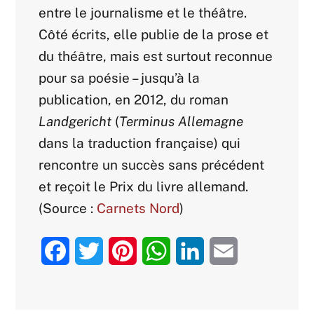
entre le journalisme et le théâtre.
Côté écrits, elle publie de la prose et
du théâtre, mais est surtout reconnue
pour sa poésie – jusqu’à la
publication, en 2012, du roman
Landgericht
(
Terminus Allemagne
dans la traduction française) qui
rencontre un succès sans précédent
et reçoit le Prix du livre allemand.
(Source :
Carnets Nord
)
F
T
P
W
L
E
a
w
i
h
i
m
c
i
n
a
n
a