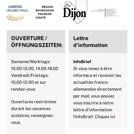
Back
b
t
e
s
e
l
To
Top
o
e
r
A
d
o
r
e
p
I
OUVERTURE /
Lettre
k
s
p
n
ÖFFNUNGSZEITEN:
d’information
t
Semaine/Werktags:
InfoBrief
10.00-12.00, 14.00-18.00
Si vous tenez à être
Vendredi/Freitags:
informé.e et recevoir les
10.00-12.00 et sur
actualités franco-
rendez-vous
allemandes directement
par mail, vous pouvez
Ouvertures restreintes
vous inscrire à notre
durant les vacances
lettre d’information
scolaires, renseignez-
l’InfoBrief. Cliquez
ici
vous.