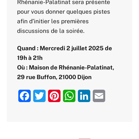
Rhénanie-Palatinat sera présente
pour vous donner quelques pistes
afin d’initier les premières
discussions de la soirée.
Quand : Mercredi 2 juillet 2025 de
19h à 21h
Où : Maison de Rhénanie-Palatinat,
29 rue Buffon, 21000 Dijon
F
T
P
W
L
E
a
w
i
h
i
m
c
i
n
a
n
a
e
t
t
t
k
i