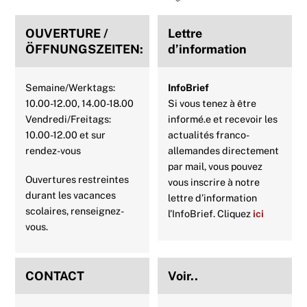
o
r
e
p
I
OUVERTURE /
Lettre
k
s
p
n
ÖFFNUNGSZEITEN:
d’information
t
Semaine/Werktags:
InfoBrief
10.00-12.00, 14.00-18.00
Si vous tenez à être
Vendredi/Freitags:
informé.e et recevoir les
10.00-12.00 et sur
actualités franco-
rendez-vous
allemandes directement
par mail, vous pouvez
Ouvertures restreintes
vous inscrire à notre
durant les vacances
lettre d’information
scolaires, renseignez-
l’InfoBrief. Cliquez
ici
vous.
CONTACT
Voir..