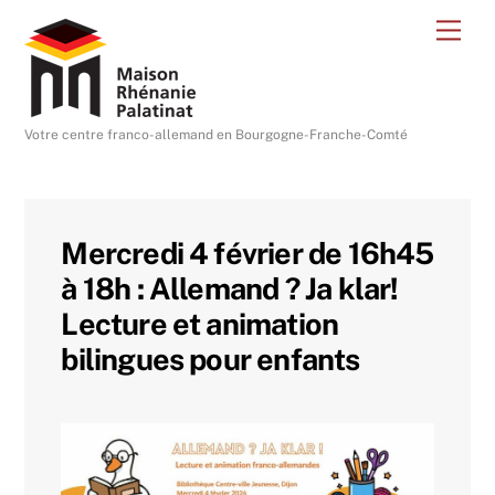
Skip
Me
to
content
Votre centre franco-allemand en Bourgogne-Franche-Comté
Mercredi 4 février de 16h45
à 18h : Allemand ? Ja klar!
Lecture et animation
bilingues pour enfants