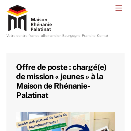
Skip
Me
to
content
Votre centre franco-allemand en Bourgogne-Franche-Comté
Offre de poste : chargé(e)
de mission « jeunes » à la
Maison de Rhénanie-
Palatinat