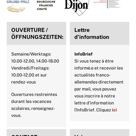
To
Top
o
e
r
A
d
o
r
e
p
I
OUVERTURE /
Lettre
k
s
p
n
ÖFFNUNGSZEITEN:
d’information
t
Semaine/Werktags:
InfoBrief
10.00-12.00, 14.00-18.00
Si vous tenez à être
Vendredi/Freitags:
informé.e et recevoir les
10.00-12.00 et sur
actualités franco-
rendez-vous
allemandes directement
par mail, vous pouvez
Ouvertures restreintes
vous inscrire à notre
durant les vacances
lettre d’information
scolaires, renseignez-
l’InfoBrief. Cliquez
ici
vous.