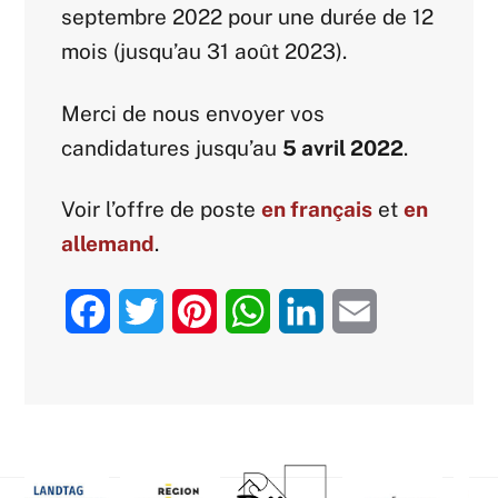
septembre 2022 pour une durée de 12
mois (jusqu’au 31 août 2023).
Merci de nous envoyer vos
candidatures jusqu’au
5 avril 2022
.
Voir l’offre de poste
en français
et
en
allemand
.
F
T
P
W
L
E
a
w
i
h
i
m
c
i
n
a
n
a
e
t
t
t
k
i
Back
b
t
e
s
e
l