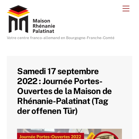
Skip
Me
to
content
Votre centre franco-allemand en Bourgogne-Franche-Comté
Samedi 17 septembre
2022 : Journée Portes-
Ouvertes de la Maison de
Rhénanie-Palatinat (Tag
der offenen Tür)