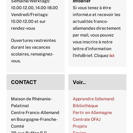
Semaine/Werktags:
InfoBrief
10.00-12.00, 14.00-18.00
Si vous tenez à être
Vendredi/Freitags:
informé.e et recevoir les
10.00-12.00 et sur
actualités franco-
rendez-vous
allemandes directement
par mail, vous pouvez
Ouvertures restreintes
vous inscrire à notre
durant les vacances
lettre d’information
scolaires, renseignez-
l’InfoBrief. Cliquez
ici
vous.
CONTACT
Voir..
Maison de Rhénanie-
Apprendre l’allemand
Palatinat
Bibliothèque
Centre Franco-Allemand
Partir en Allemagne
en Bourgogne-Franche-
Centrale OFAJ
Comté
Projets
29, rue Buffon B.P.
Equipe