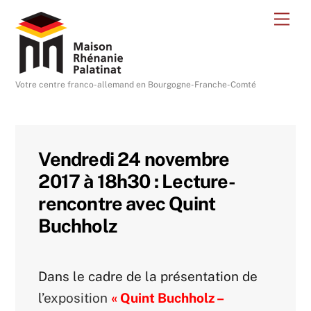
Skip
Me
to
content
Votre centre franco-allemand en Bourgogne-Franche-Comté
Vendredi 24 novembre
2017 à 18h30 : Lecture-
rencontre avec Quint
Buchholz
Dans le cadre de la présentation de
l’
exposition
« Quint Buchholz –