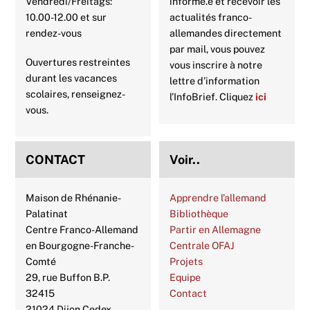
Vendredi/Freitags:
informé.e et recevoir les
10.00-12.00 et sur
actualités franco-
rendez-vous
allemandes directement
par mail, vous pouvez
Ouvertures restreintes
vous inscrire à notre
durant les vacances
lettre d’information
scolaires, renseignez-
l’InfoBrief. Cliquez
ici
vous.
CONTACT
Voir..
Maison de Rhénanie-
Apprendre l’allemand
Palatinat
Bibliothèque
Centre Franco-Allemand
Partir en Allemagne
en Bourgogne-Franche-
Centrale OFAJ
Comté
Projets
29, rue Buffon B.P.
Equipe
32415
Contact
21024 Dijon Cedex